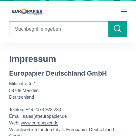
Table Of Content
Impressum
sr.skip-to.main-content
sr.skip-to.table-of-contents
sr.skip-to.main-navigation
Search
Impressum
Europapier Deutschland GmbH
Milanstraße 1
58708 Menden
Deutschland
Telefon: +49 2373 923 230
Email:
sales(at)europapier.d
e
Web:
www.europapier.de
Verantwortlich für den Inhalt: Europapier Deutschland