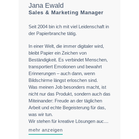
Jana Ewald
Sales & Marketing Manager
Seit 2004 bin ich mit viel Leidenschaft in
der Papierbranche tätig.
In einer Welt, die immer digitaler wird,
bleibt Papier ein Zeichen von
Beständigkeit. Es verbindet Menschen,
transportiert Emotionen und bewahrt
Erinnerungen – auch dann, wenn
Bildschirme längst erloschen sind.
Was meinen Job besonders macht, ist
nicht nur das Produkt, sondern auch das
Miteinander: Freude an der täglichen
Arbeit und echte Begeisterung für das,
was wir tun.
Wir stehen für kreative Lösungen auch
abseits vom Standard-Printgeschäft, Du
mehr anzeigen
hast eine Herausforderung für uns? Let