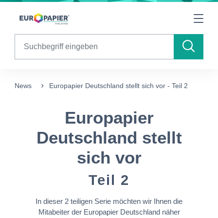
Table Of Content
Europapier Deutschland stellt sich vor
sr.skip-to.main-content
sr.skip-to.table-of-contents
sr.skip-to.main-navigation
Search
News
Europapier Deutschland stellt sich vor - Teil 2
Europapier
Deutschland stellt
sich vor
Teil 2
In dieser 2 teiligen Serie möchten wir Ihnen die
Mitabeiter der Europapier Deutschland näher